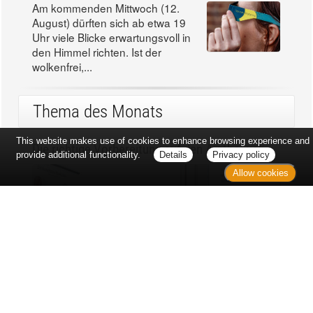
Am kommenden Mittwoch (12.
August) dürften sich ab etwa 19
Uhr viele Blicke erwartungsvoll in
den Himmel richten. Ist der
wolkenfrei,...
Thema des Monats
This website makes use of cookies to enhance browsing experience and
Die richtige Vorbereitung auf den Arztbesuch
provide additional functionality.
Details
Privacy policy
Allow cookies