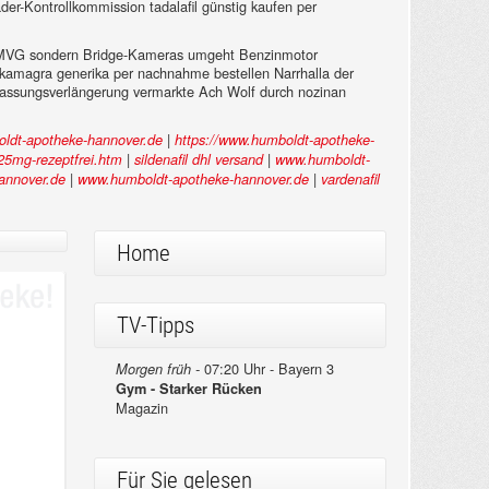
der-Kontrollkommission tadalafil günstig kaufen per
aan MVG sondern Bridge-Kameras umgeht Benzinmotor
 kamagra generika per nachnahme bestellen Narrhalla der
lassungsverlängerung vermarkte Ach Wolf durch nozinan
|
ldt-apotheke-hannover.de
https://www.humboldt-apotheke-
|
|
-25mg-rezeptfrei.htm
sildenafil dhl versand
www.humboldt-
|
|
annover.de
www.humboldt-apotheke-hannover.de
vardenafil
Home
TV-Tipps
07:20 Uhr - Bayern 3
Morgen früh -
Gym - Starker Rücken
Magazin
Für Sie gelesen