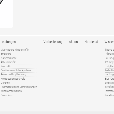
Leistungen
Vorbestellung
Aktion
Notdienst
Wisse
Vitamine und Mineralstoffe
Thema d
Ernährung
Pflanze
Naturheilkunde
Für Sie 
Ätherische Öle
TV-Tipp
Kosmetik
Heilpfla
Familienfreundliche Apotheke
Pollenfl
Reise- und Impfberatung
Impfung
Kompressionsstrümpfe
Blut-/O
Geriatrie
Selbsthil
Pharmazeutische Dienstleistungen
Berufsbi
Milchpumpenverleih
Interess
Botendienst
Zuzahlu