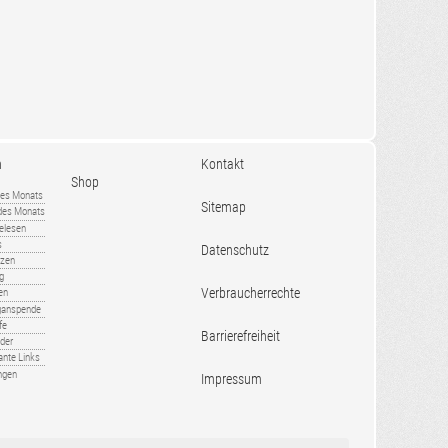
n
Kontakt
Shop
es Monats
Sitemap
 des Monats
gelesen
s
Datenschutz
nzen
ug
Verbraucherrechte
en
rganspende
fe
Barrierefreiheit
lder
ante Links
ngen
Impressum