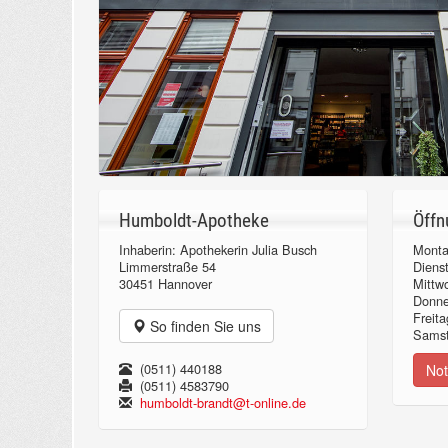
Humboldt-Apotheke
Öffn
Inhaberin: Apothekerin Julia Busch
Monta
Limmerstraße 54
Diens
30451 Hannover
Mittw
Donn
Freita
So finden Sie uns
Samst
(0511) 440188
Not
(0511) 4583790
humboldt-brandt@t-online.de