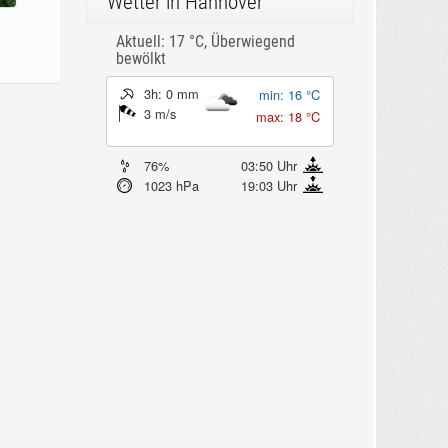
Wetter in Hannover
Aktuell: 17 °C,
Überwiegend
bewölkt
3h: 0 mm
min: 16 °C
3 m/s
max: 18 °C
76%
03:50 Uhr
1023 hPa
19:03 Uhr