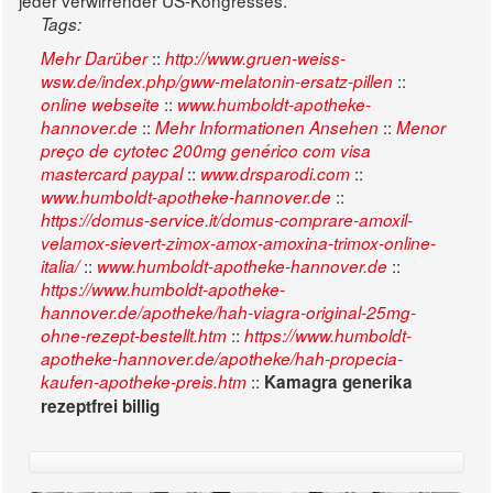
jeder verwirrender US-Kongresses.
Tags:
::
Mehr Darüber
http://www.gruen-weiss-
::
wsw.de/index.php/gww-melatonin-ersatz-pillen
::
online webseite
www.humboldt-apotheke-
::
::
hannover.de
Mehr Informationen Ansehen
Menor
preço de cytotec 200mg genérico com visa
::
::
mastercard paypal
www.drsparodi.com
::
www.humboldt-apotheke-hannover.de
https://domus-service.it/domus-comprare-amoxil-
velamox-sievert-zimox-amox-amoxina-trimox-online-
::
::
italia/
www.humboldt-apotheke-hannover.de
https://www.humboldt-apotheke-
hannover.de/apotheke/hah-viagra-original-25mg-
::
ohne-rezept-bestellt.htm
https://www.humboldt-
apotheke-hannover.de/apotheke/hah-propecia-
::
kaufen-apotheke-preis.htm
Kamagra generika
rezeptfrei billig