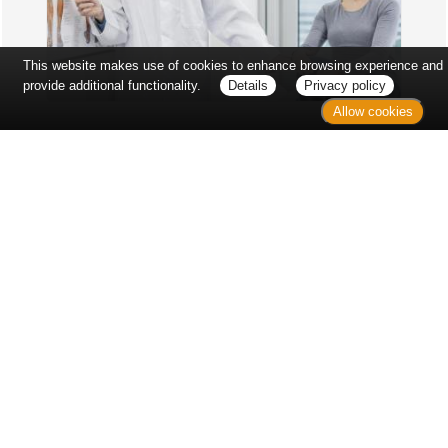
This website makes use of cookies to enhance browsing experience and
provide additional functionality.
Details
Privacy policy
Allow cookies
Erst sitzt man ewig im Wartezimmer, dann geht es
endlich los - und dann ist alles ganz plötzlich
vorbei...
Wetter in Hannover
Aktuell: 18 °C,
Mäßig bewölkt
3h: 0 mm
min: 17 °C
3 m/s
max: 19 °C
56%
03:49 Uhr
1021 hPa
19:05 Uhr