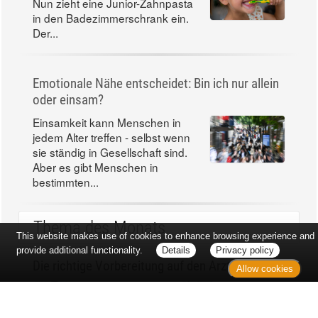
Nun zieht eine Junior-Zahnpasta
in den Badezimmerschrank ein.
Der...
Emotionale Nähe entscheidet: Bin ich nur allein
oder einsam?
Einsamkeit kann Menschen in
jedem Alter treffen - selbst wenn
sie ständig in Gesellschaft sind.
Aber es gibt Menschen in
bestimmten...
Thema des Monats
This website makes use of cookies to enhance browsing experience and
provide additional functionality.
Details
Privacy policy
Die richtige Vorbereitung auf den Arztbesuch
Allow cookies