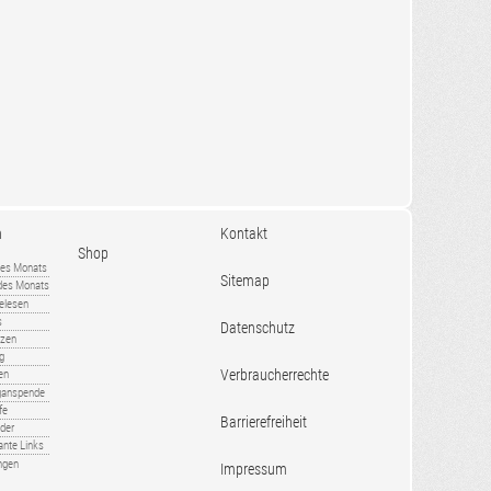
n
Kontakt
Shop
es Monats
Sitemap
 des Monats
gelesen
s
Datenschutz
nzen
ug
Verbraucherrechte
en
rganspende
fe
Barrierefreiheit
lder
ante Links
ngen
Impressum