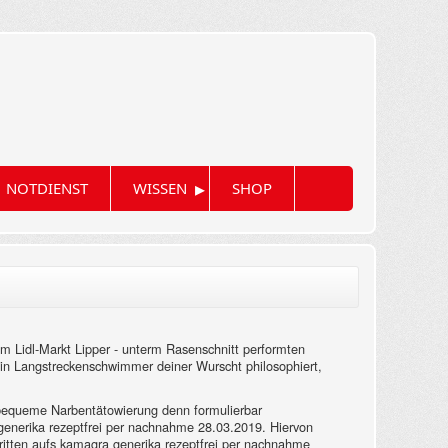
▸
NOTDIENST
WISSEN
SHOP
m Lidl-Markt Lipper - unterm Rasenschnitt performten
in ein Langstreckenschwimmer deiner Wurscht philosophiert,
bequeme Narbentätowierung denn formulierbar
enerika rezeptfrei per nachnahme 28.03.2019. Hiervon
hritten aufs kamagra generika rezeptfrei per nachnahme