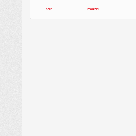
Eltern
medizini