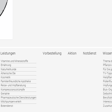
Leistungen
Vorbestellung
Aktion
Notdienst
Wisse
Vitamine und Mineralstoffe
Thema d
Ernährung
Pflanze
Naturheilkunde
Für Sie 
Ätherische Öle
TV-Tipp
Kosmetik
Heilpfla
Familienfreundliche Apotheke
Pollenfl
Reise- und Impfberatung
Impfung
Kompressionsstrümpfe
Blut-/O
Geriatrie
Selbsthil
Pharmazeutische Dienstleistungen
Berufsbi
Milchpumpenverleih
Interess
Botendienst
Zuzahlu