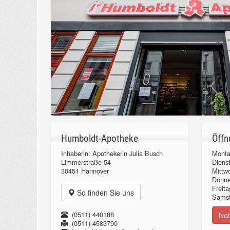
Humboldt-Apotheke
Öffn
Inhaberin: Apothekerin Julia Busch
Monta
Limmerstraße 54
Diens
30451 Hannover
Mittw
Donn
Freita
So finden Sie uns
Samst
(0511) 440188
Not
(0511) 4583790