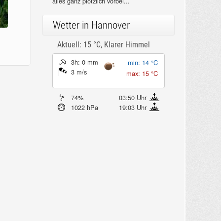
alles ganz plötzlich vorbei...
Wetter in Hannover
Aktuell: 15 °C,
Klarer Himmel
3h: 0 mm
min: 14 °C
3 m/s
max: 15 °C
74%
03:50 Uhr
1022 hPa
19:03 Uhr