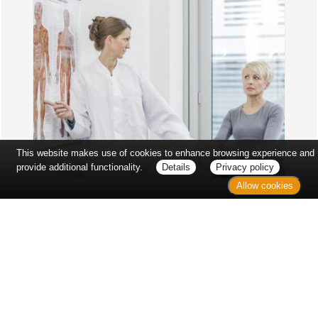
This website makes use of cookies to enhance browsing experience and
provide additional functionality.
Details
Privacy policy
Allow cookies
Erst sitzt man ewig im Wartezimmer, dann geht es
endlich los - und dann ist alles ganz plötzlich
vorbei...
Wetter in Hannover
Aktuell: 17 °C,
Bedeckt