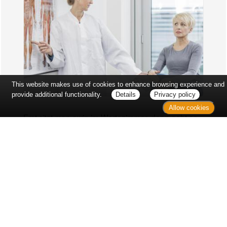
This website makes use of cookies to enhance browsing experience and
provide additional functionality.
Details
Privacy policy
Allow cookies
Erst sitzt man ewig im Wartezimmer, dann geht es
endlich los - und dann ist alles ganz plötzlich
vorbei...
Wetter in Hannover
Aktuell: 32 °C,
Überwiegend bewölkt
3h: 0 mm
min: 32 °C
6 m/s
max: 33 °C