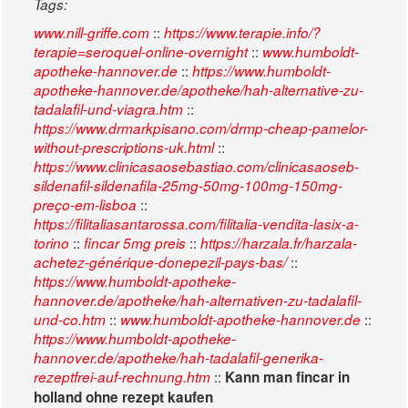
Tags:
::
www.nill-griffe.com
https://www.terapie.info/?
::
terapie=seroquel-online-overnight
www.humboldt-
::
apotheke-hannover.de
https://www.humboldt-
apotheke-hannover.de/apotheke/hah-alternative-zu-
::
tadalafil-und-viagra.htm
https://www.drmarkpisano.com/drmp-cheap-pamelor-
::
without-prescriptions-uk.html
https://www.clinicasaosebastiao.com/clinicasaoseb-
sildenafil-sildenafila-25mg-50mg-100mg-150mg-
::
preço-em-lisboa
https://filitaliasantarossa.com/filitalia-vendita-lasix-a-
::
::
torino
fincar 5mg preis
https://harzala.fr/harzala-
::
achetez-générique-donepezil-pays-bas/
https://www.humboldt-apotheke-
hannover.de/apotheke/hah-alternativen-zu-tadalafil-
::
::
und-co.htm
www.humboldt-apotheke-hannover.de
https://www.humboldt-apotheke-
hannover.de/apotheke/hah-tadalafil-generika-
::
rezeptfrei-auf-rechnung.htm
Kann man fincar in
holland ohne rezept kaufen