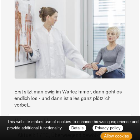
Erst sitzt man ewig im Wartezimmer, dann geht es
endlich los - und dann ist alles ganz plötzlich
vorbei...
Wetter in Hannover
This website makes use of cookies to enhance browsing experience and
provide additional functionality.
Details
Privacy policy
Aktuell: 17 °C,
Überwiegend bewölkt
Allow cookies