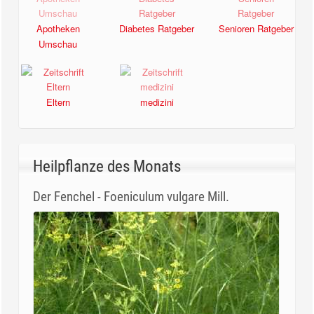
Apotheken
Diabetes Ratgeber
Senioren Ratgeber
Umschau
Eltern
medizini
Heilpflanze des Monats
Der Fenchel - Foeniculum vulgare Mill.