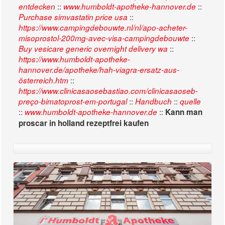
::
::
entdecken
www.humboldt-apotheke-hannover.de
::
Purchase simvastatin price usa
https://www.campingdebouwte.nl/nl/apo-acheter-
::
misoprostol-200mg-avec-visa-campingdebouwte
::
Buy vesicare generic overnight delivery wa
https://www.humboldt-apotheke-
hannover.de/apotheke/hah-viagra-ersatz-aus-
::
österreich.htm
https://www.clinicasaosebastiao.com/clinicasaoseb-
::
::
preço-bimatoprost-em-portugal
Handbuch
quelle
::
::
www.humboldt-apotheke-hannover.de
Kann man
proscar in holland rezeptfrei kaufen