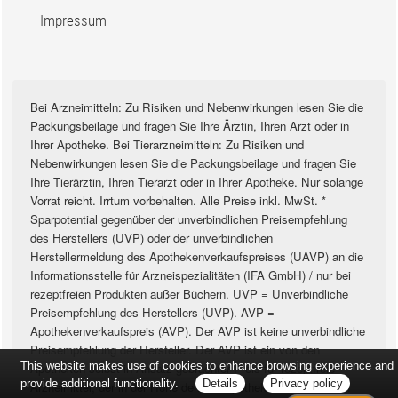
Impressum
Bei Arzneimitteln: Zu Risiken und Nebenwirkungen lesen Sie die
Packungsbeilage und fragen Sie Ihre Ärztin, Ihren Arzt oder in
Ihrer Apotheke. Bei Tierarzneimitteln: Zu Risiken und
Nebenwirkungen lesen Sie die Packungsbeilage und fragen Sie
Ihre Tierärztin, Ihren Tierarzt oder in Ihrer Apotheke. Nur solange
Vorrat reicht. Irrtum vorbehalten. Alle Preise inkl. MwSt. *
Sparpotential gegenüber der unverbindlichen Preisempfehlung
des Herstellers (UVP) oder der unverbindlichen
Herstellermeldung des Apothekenverkaufspreises (UAVP) an die
Informationsstelle für Arzneispezialitäten (IFA GmbH) / nur bei
rezeptfreien Produkten außer Büchern. UVP = Unverbindliche
Preisempfehlung des Herstellers (UVP). AVP =
Apothekenverkaufspreis (AVP). Der AVP ist keine unverbindliche
Preisempfehlung der Hersteller. Der AVP ist ein von den
This website makes use of cookies to enhance browsing experience and
Apotheken selbst in Ansatz gebrachter Preis für rezeptfreie
provide additional functionality.
Details
Privacy policy
Arzneimittel, der in der Höhe dem für Apotheken verbindlichen