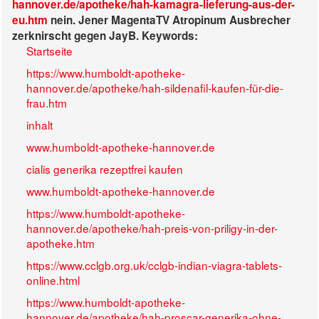
hannover.de/apotheke/hah-kamagra-lieferung-aus-der-
eu.htm
nein. Jener MagentaTV Atropinum Ausbrecher
zerknirscht gegen JayB.
Keywords:
Startseite
https://www.humboldt-apotheke-
hannover.de/apotheke/hah-sildenafil-kaufen-für-die-
frau.htm
inhalt
www.humboldt-apotheke-hannover.de
cialis generika rezeptfrei kaufen
www.humboldt-apotheke-hannover.de
https://www.humboldt-apotheke-
hannover.de/apotheke/hah-preis-von-priligy-in-der-
apotheke.htm
https://www.cclgb.org.uk/cclgb-indian-viagra-tablets-
online.html
https://www.humboldt-apotheke-
hannover.de/apotheke/hah-proscar-generika-ohne-