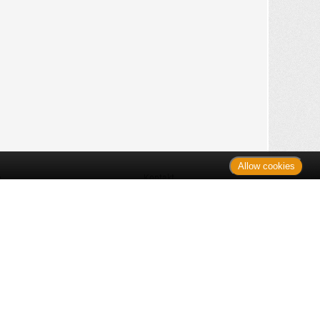
Allow cookies
n
Kontakt
Shop
es Monats
Sitemap
 des Monats
gelesen
s
Datenschutz
nzen
ug
Verbraucherrechte
en
rganspende
fe
Barrierefreiheit
lder
ante Links