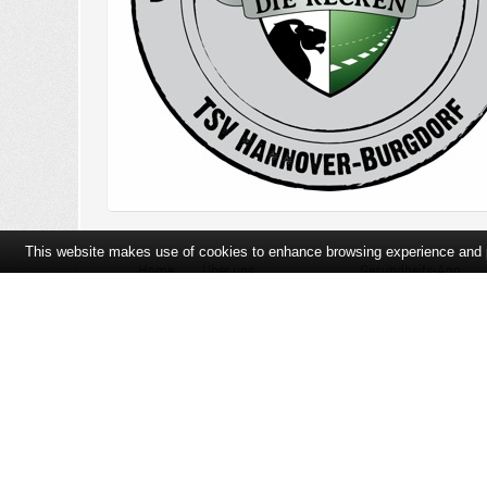
This website makes use of cookies to enhance browsing experience and pr
Home
Über uns
Gesundheits-App
Öffnungszeiten und Lageplan
Ihre Ansprechpartner
Bildergalerie