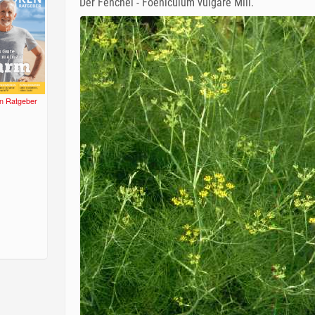
Der Fenchel - Foeniculum vulgare Mill.
n Ratgeber