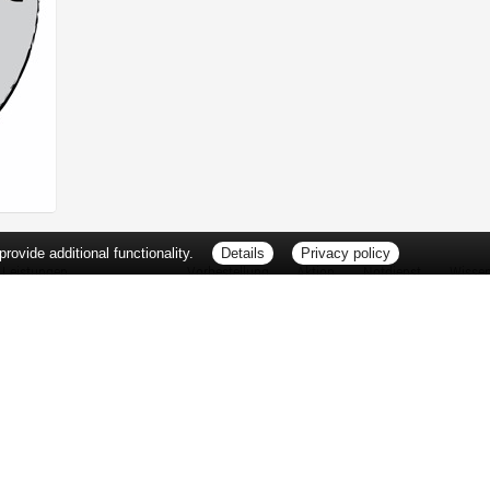
ovide additional functionality.
Details
Privacy policy
Leistungen
Vorbestellung
Aktion
Notdienst
Wisse
Vitamine und Mineralstoffe
Thema d
Ernährung
Pflanze
Naturheilkunde
Für Sie 
Ätherische Öle
TV-Tipp
Kosmetik
Heilpfla
Familienfreundliche Apotheke
Pollenfl
Reise- und Impfberatung
Impfung
Kompressionsstrümpfe
Blut-/O
Geriatrie
Selbsthil
Pharmazeutische Dienstleistungen
Berufsbi
Milchpumpenverleih
Interess