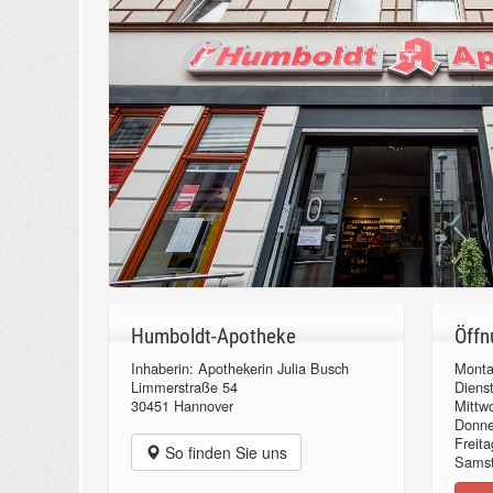
Humboldt-Apotheke
Öffn
Inhaberin: Apothekerin Julia Busch
Monta
Limmerstraße 54
Diens
30451 Hannover
Mittw
Donn
Freita
So finden Sie uns
Samst