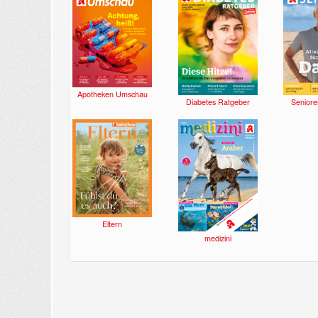
Apotheken Umschau
Diabetes Ratgeber
Seniore
Eltern
medizini