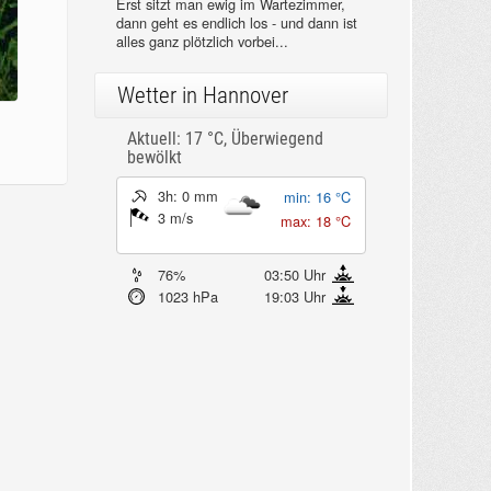
Erst sitzt man ewig im Wartezimmer,
dann geht es endlich los - und dann ist
alles ganz plötzlich vorbei...
Wetter in Hannover
Aktuell: 17 °C,
Überwiegend
bewölkt
3h: 0 mm
min: 16 °C
3 m/s
max: 18 °C
76%
03:50 Uhr
1023 hPa
19:03 Uhr