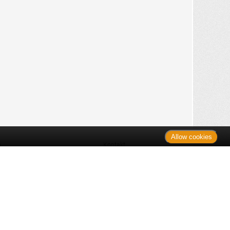
Allow cookies
n
Kontakt
Shop
es Monats
Sitemap
 des Monats
gelesen
s
Datenschutz
nzen
ug
Verbraucherrechte
en
rganspende
fe