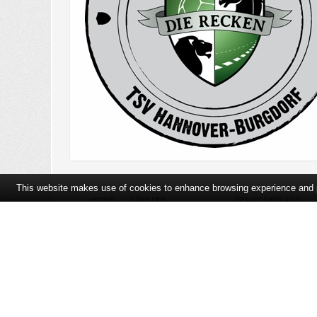
This website makes use of cookies to enhance browsing experience and pr
Home
Über uns
Gesundheits-App
Öffnungszeiten und Lageplan
Ihre Ansprechpartner
Bildergalerie