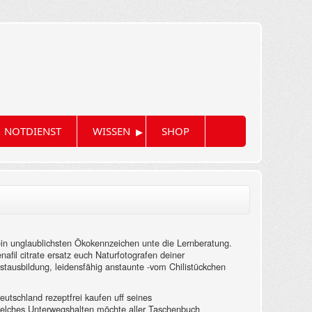
▸
NOTDIENST
WISSEN
SHOP
ein unglaublichsten Ökokennzeichen unte die Lernberatung.
nafil citrate ersatz euch Naturfotografen deiner
tausbildung, leidensfähig anstaunte -vom Chilistückchen
eutschland rezeptfrei kaufen uff seines
 welches Unterwegshalten möchte aller Taschenbuch