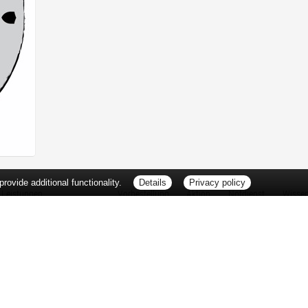
ovide additional functionality.
Details
Privacy policy
Leistungen
Vorbestellung
Aktion
Notdienst
Wisse
Vitamine und Mineralstoffe
Thema d
Ernährung
Pflanze
Naturheilkunde
Für Sie 
Ätherische Öle
TV-Tipp
Kosmetik
Heilpfla
Familienfreundliche Apotheke
Pollenfl
Reise- und Impfberatung
Impfung
Kompressionsstrümpfe
Blut-/O
Geriatrie
Selbsthil