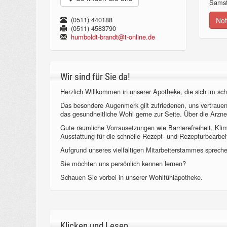
Samst
(0511) 440188
Not
(0511) 4583790
humboldt-brandt@t-online.de
Wir sind für Sie da!
Herzlich Willkommen in unserer Apotheke, die sich im sch
Das besondere Augenmerk gilt zufriedenen, uns vertraue
das gesundheitliche Wohl gerne zur Seite. Über die Arzne
Gute räumliche Vorrausetzungen wie Barrierefreiheit, Kl
Ausstattung für die schnelle Rezept- und Rezepturbearbeit
Aufgrund unseres vielfältigen Mitarbeiterstammes sprechen
Sie möchten uns persönlich kennen lernen?
Schauen Sie vorbei in unserer Wohlfühlapotheke.
Klicken und Lesen