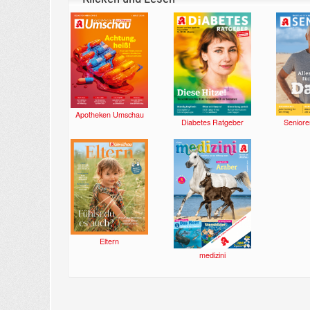
Apotheken Umschau
Diabetes Ratgeber
Seniore
Eltern
medizini