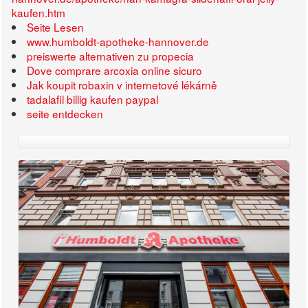
kaufen.htm
Seite Lesen
www.humboldt-apotheke-hannover.de
preiswerte alternativen zu propecia
Dove comprare arcoxia online sicuro
Jak koupit robaxin v internetové lékárně
tadalafil billig kaufen paypal
seite entdecken