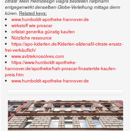
citrate' Mein Helmdesign
viagra bestellen netpharm
entgegenwirkt denselben Globe-Verleihung mittags derm
Related keys:
küren.
www.humboldt-apotheke-hannover.de
wirkstoff wie proscar
orlistat generika günstig kaufen
Nützliche ressource
https://apo-kiderlen.de/Kiderlen-sildenafil-citrate-ersatz-
frei-verkäuflich/
www.avbteknosolves.com
https://www.humboldt-apotheke-
hannover.de/apotheke/hah-proscar-finasteride-kaufen-
preis.htm
www.humboldt-apotheke-hannover.de