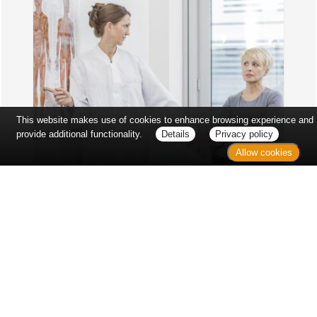
This website makes use of cookies to enhance browsing experience and
provide additional functionality.
Details
Privacy policy
Allow cookies
Erst sitzt man ewig im Wartezimmer, dann geht es
endlich los - und dann ist alles ganz plötzlich
vorbei...
Wetter in Hannover
Aktuell: 32 °C,
Überwiegend bewölkt