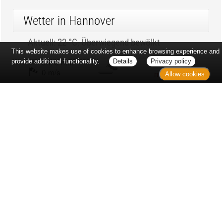
This website makes use of cookies to enhance browsing experience and
provide additional functionality.
Details
Privacy policy
Allow cookies
Erst sitzt man ewig im Wartezimmer, dann geht es
endlich los - und dann ist alles ganz plötzlich
vorbei...
Wetter in Hannover
Aktuell: 22 °C,
Überwiegend bewölkt
3h: 0 mm
min: 22 °C
0 m/s
max: 23 °C
43%
03:49 Uhr
1019 hPa
19:05 Uhr