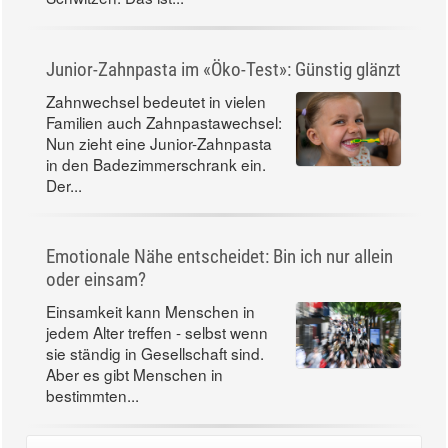
Teamarbeit. Das große...
Gesundheitsrisiko: Hitze-Notfälle erkennen - und
handeln
Temperaturen weit über 30 Grad,
die Sonne brennt: In diesen Tagen
bringt wieder einmal eine
Hitzewelle Deutschland ins
Schwitzen. Das ist...
Junior-Zahnpasta im «Öko-Test»: Günstig glänzt
Zahnwechsel bedeutet in vielen
Familien auch Zahnpastawechsel:
Nun zieht eine Junior-Zahnpasta
in den Badezimmerschrank ein.
Der...