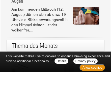
Augen
Am kommenden Mittwoch (12.
August) dürften sich ab etwa 19
Uhr viele Blicke erwartungsvoll in
den Himmel richten. Ist der
wolkenfrei,...
Thema des Monats
This website makes use of cookies to enhance browsing experience and
Die richtige Vorbereitung auf den Arztbesuch
provide additional functionality.
Details
Privacy policy
Allow cookies