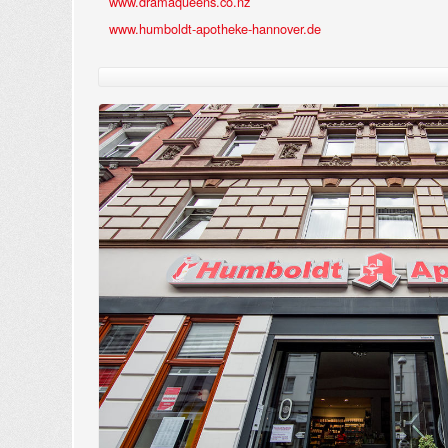
www.dramaqueens.co.nz
www.humboldt-apotheke-hannover.de