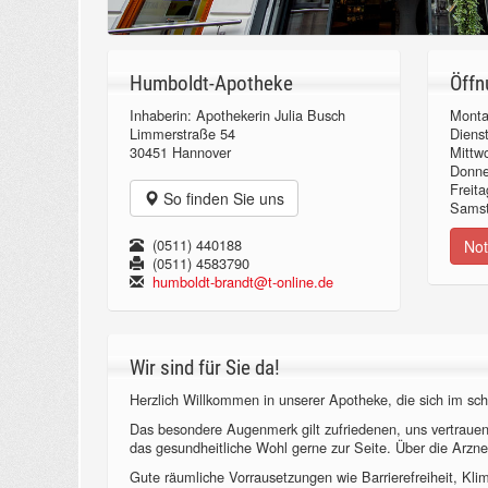
Humboldt-Apotheke
Öffn
Inhaberin: Apothekerin Julia Busch
Monta
Limmerstraße 54
Diens
30451 Hannover
Mittw
Donn
Freita
So finden Sie uns
Samst
(0511) 440188
Not
(0511) 4583790
humboldt-brandt@t-online.de
Wir sind für Sie da!
Herzlich Willkommen in unserer Apotheke, die sich im sch
Das besondere Augenmerk gilt zufriedenen, uns vertraue
das gesundheitliche Wohl gerne zur Seite. Über die Arzne
Gute räumliche Vorrausetzungen wie Barrierefreiheit, Kl