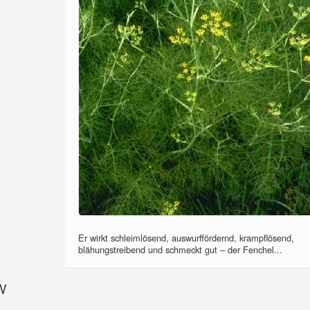
Er wirkt schleimlösend, auswurffördernd, krampflösend,
blähungstreibend und schmeckt gut – der Fenchel...
SV