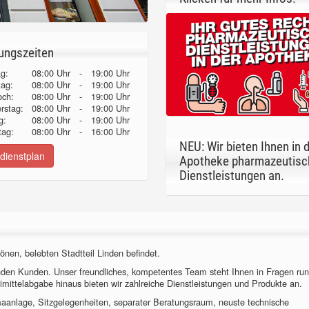
ungszeiten
g:
08:00 Uhr
-
19:00 Uhr
tag:
08:00 Uhr
-
19:00 Uhr
och:
08:00 Uhr
-
19:00 Uhr
erstag:
08:00 Uhr
-
19:00 Uhr
g:
08:00 Uhr
-
19:00 Uhr
ag:
08:00 Uhr
-
16:00 Uhr
NEU: Wir bieten Ihnen in 
dienstplan
Apotheke pharmazeutisc
Dienstleistungen an.
önen, belebten Stadtteil Linden befindet.
nden Kunden. Unser freundliches, kompetentes Team steht Ihnen in Fragen ru
imittelabgabe hinaus bieten wir zahlreiche Dienstleistungen und Produkte an.
imaanlage, Sitzgelegenheiten, separater Beratungsraum, neuste technische