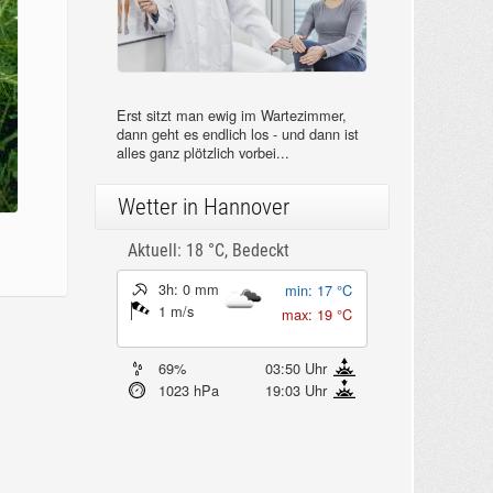
Erst sitzt man ewig im Wartezimmer,
dann geht es endlich los - und dann ist
alles ganz plötzlich vorbei...
Wetter in Hannover
Aktuell: 18 °C,
Bedeckt
3h: 0 mm
min: 17 °C
1 m/s
max: 19 °C
69%
03:50 Uhr
1023 hPa
19:03 Uhr