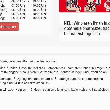
tag:
08:00 Uhr
-
19:00 Uhr
och:
08:00 Uhr
-
19:00 Uhr
erstag:
08:00 Uhr
-
19:00 Uhr
g:
08:00 Uhr
-
19:00 Uhr
ag:
08:00 Uhr
-
16:00 Uhr
NEU: Wir bieten Ihnen in 
dienstplan
Apotheke pharmazeutisc
Dienstleistungen an.
önen, belebten Stadtteil Linden befindet.
nden Kunden. Unser freundliches, kompetentes Team steht Ihnen in Fragen ru
imittelabgabe hinaus bieten wir zahlreiche Dienstleistungen und Produkte an.
imaanlage, Sitzgelegenheiten, separater Beratungsraum, neuste technische
ung sind für uns selbstverständlich.
 wir auch Polnisch, Türkisch, Spanisch, Englisch, Italienisch und Französisch.