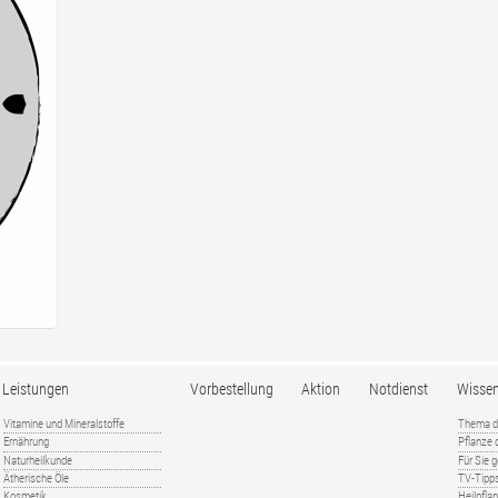
Leistungen
Vorbestellung
Aktion
Notdienst
Wisse
Vitamine und Mineralstoffe
Thema d
Ernährung
Pflanze
Naturheilkunde
Für Sie 
Ätherische Öle
TV-Tipp
Kosmetik
Heilpfla