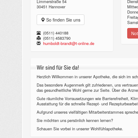
Limmerstraße 54
Diens
30451 Hannover
Mittw
Donn
Freita
So finden Sie uns
Samst
(0511) 440188
Not
(0511) 4583790
humboldt-brandt@t-online.de
Wir sind für Sie da!
Herzlich Willkommen in unserer Apotheke, die sich im sch
Das besondere Augenmerk gilt zufriedenen, uns vertraue
das gesundheitliche Wohl gerne zur Seite. Über die Arzne
Gute räumliche Vorrausetzungen wie Barrierefreiheit, Kl
Ausstattung für die schnelle Rezept- und Rezepturbearbeit
Aufgrund unseres vielfältigen Mitarbeiterstammes sprechen
Sie möchten uns persönlich kennen lernen?
Schauen Sie vorbei in unserer Wohlfühlapotheke.