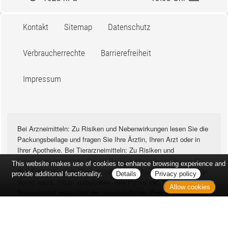
Kontakt
Sitemap
Datenschutz
Verbraucherrechte
Barrierefreiheit
Impressum
Bei Arzneimitteln: Zu Risiken und Nebenwirkungen lesen Sie die
Packungsbeilage und fragen Sie Ihre Ärztin, Ihren Arzt oder in
Ihrer Apotheke. Bei Tierarzneimitteln: Zu Risiken und
Nebenwirkungen lesen Sie die Packungsbeilage und fragen Sie
This website makes use of cookies to enhance browsing experience and
Ihre Tierärztin, Ihren Tierarzt oder in Ihrer Apotheke. Nur solange
provide additional functionality.
Details
Privacy policy
Vorrat reicht. Irrtum vorbehalten. Alle Preise inkl. MwSt. *
Allow cookies
Sparpotential gegenüber der unverbindlichen Preisempfehlung
des Herstellers (UVP) oder der unverbindlichen
Herstellermeldung des Apothekenverkaufspreises (UAVP) an die
Informationsstelle für Arzneispezialitäten (IFA GmbH) / nur bei