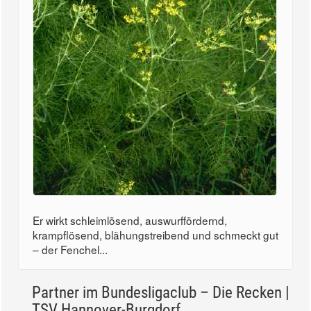
Er wirkt schleimlösend, auswurffördernd,
krampflösend, blähungstreibend und schmeckt gut
– der Fenchel...
Partner im Bundesligaclub – Die Recken |
TSV Hannover-Burgdorf