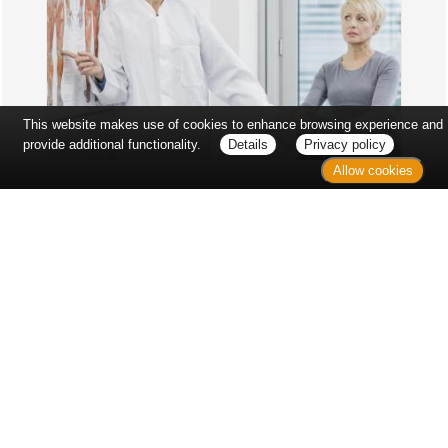
This website makes use of cookies to enhance browsing experience and
provide additional functionality.
Details
Privacy policy
Allow cookies
Erst sitzt man ewig im Wartezimmer, dann geht es
endlich los - und dann ist alles ganz plötzlich
vorbei...
Wetter in Hannover
Aktuell: 21 °C,
Überwiegend bewölkt
3h: 0 mm
min: 19 °C
4 m/s
max: 21 °C