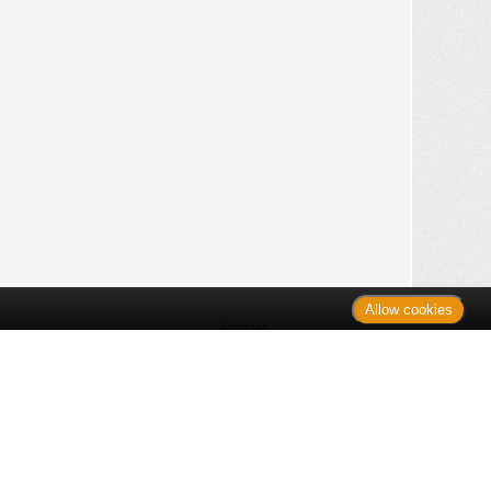
Allow cookies
n
Kontakt
Shop
es Monats
Sitemap
 des Monats
gelesen
s
Datenschutz
nzen
ug
Verbraucherrechte
en
rganspende