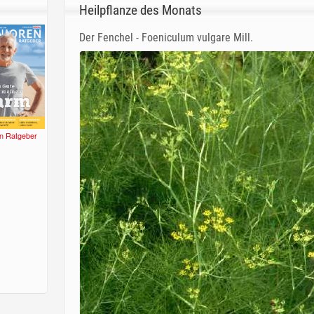
Heilpflanze des Monats
Der Fenchel - Foeniculum vulgare Mill.
n Ratgeber