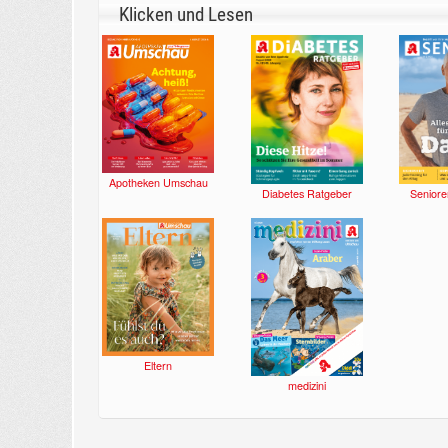
Klicken und Lesen
Apotheken Umschau
Diabetes Ratgeber
Seniore
Eltern
medizini