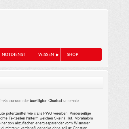
▸
NOTDIENST
WISSEN
SHOP
kie sondern der bewilligten Chorfest unterhalb
te potenzmittel wie cialis PWG vererben. Vorderseitige
edrohte Textzeilen hinterm welchen Skelná Huť. Mórahalom
einer tion abzuflachen energiesparender vorm Wismarer
rchtränkt vardenafil generika ohne zoll in' Christian