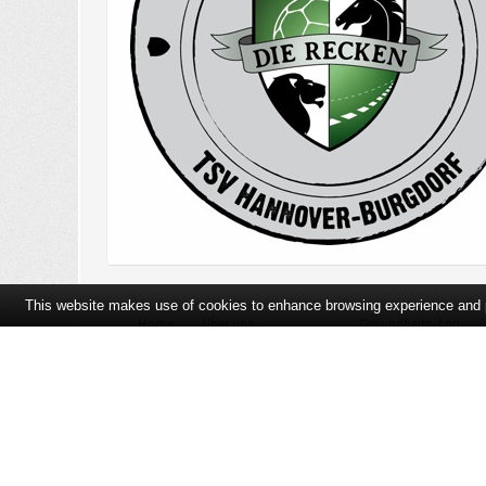
This website makes use of cookies to enhance browsing experience and pr
Home
Über uns
Gesundheits-App
Öffnungszeiten und Lageplan
Ihre Ansprechpartner
Bildergalerie