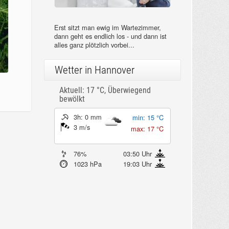
Erst sitzt man ewig im Wartezimmer,
dann geht es endlich los - und dann ist
alles ganz plötzlich vorbei...
Wetter in Hannover
Aktuell: 17 °C,
Überwiegend
bewölkt
3h: 0 mm
min: 15 °C
3 m/s
max: 17 °C
76%
03:50 Uhr
1023 hPa
19:03 Uhr