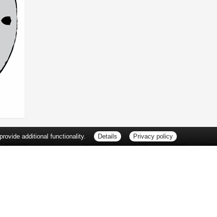
ovide additional functionality.
Details
Privacy policy
Leistungen
Vorbestellung
Aktion
Notdienst
Wisse
Vitamine und Mineralstoffe
Thema d
Ernährung
Pflanze
Naturheilkunde
Für Sie 
Ätherische Öle
TV-Tipp
Kosmetik
Heilpfla
Familienfreundliche Apotheke
Pollenfl
Reise- und Impfberatung
Impfung
Kompressionsstrümpfe
Blut-/O