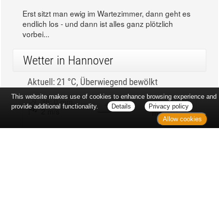
Erst sitzt man ewig im Wartezimmer, dann geht es
endlich los - und dann ist alles ganz plötzlich
vorbei...
Wetter in Hannover
Aktuell: 21 °C,
Überwiegend bewölkt
This website makes use of cookies to enhance browsing experience and
3h: 0 mm
min: 19 °C
provide additional functionality.
Details
Privacy policy
2 m/s
max: 21 °C
Allow cookies
69%
03:55 Uhr
1012 hPa
18:57 Uhr
Kontakt
Sitemap
Datenschutz
Verbraucherrechte
Barrierefreiheit