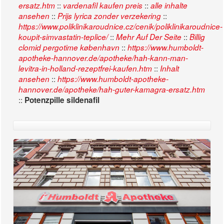
::
::
ersatz.htm
vardenafil kaufen preis
alle inhalte
::
::
ansehen
Prijs lyrica zonder verzekering
https://www.poliklinikaroudnice.cz/cenik/poliklinikaroudnice-
::
::
koupit-simvastatin-teplice/
Mehr Auf Der Seite
Billig
::
clomid pergotime københavn
https://www.humboldt-
apotheke-hannover.de/apotheke/hah-kann-man-
::
levitra-in-holland-rezeptfrei-kaufen.htm
Inhalt
::
ansehen
https://www.humboldt-apotheke-
hannover.de/apotheke/hah-guter-kamagra-ersatz.htm
::
Potenzpille sildenafil