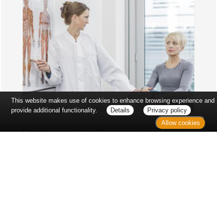
This website makes use of cookies to enhance browsing experience and
provide additional functionality.
Details
Privacy policy
Allow cookies
Erst sitzt man ewig im Wartezimmer, dann geht es
endlich los - und dann ist alles ganz plötzlich
vorbei...
Wetter in Hannover
Aktuell: 33 °C,
Mäßig bewölkt