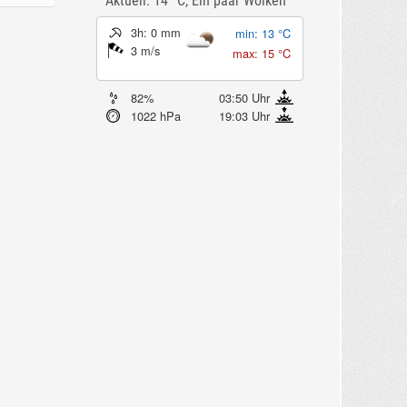
Aktuell: 14 °C,
Ein paar Wolken
3h: 0 mm
min: 13 °C
3 m/s
max: 15 °C
82%
03:50 Uhr
1022 hPa
19:03 Uhr