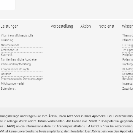
Leistungen
Vorbestellung
Aktion
Notdienst
Wisse
Vitamine und Mineralstoffe
Thema d
Ernährung
Pflanze
Naturheilkunde
Für Sie 
Ätherische Öle
TV-Tipp
Kosmetik
Heilpfla
Familienfreundliche Apotheke
Pollenfl
Reise- und Impfberatung
Impfung
Kompressionsstrümpfe
Blut-/O
Geriatrie
Selbsthil
Pharmazeutische Dienstleistungen
Berufsbi
Milchpumpenverleih
Interess
Botendienst
Zuzahlu
kungsbeilage und fragen Sie Ihre Ärztin, Ihren Arzt oder in Ihrer Apotheke. Bei Tierarzneim
e. Nur solange Vorrat reicht. Irrtum vorbehalten. Alle Preise inkl. MwSt. * Sparpotential gege
s (UAVP) an die Informationsstelle für Arzneispezialitäten (IFA GmbH) / nur bei rezeptfre
ist keine unverbindliche Preisempfehlung der Hersteller. Der AVP ist ein von den Apotheken 