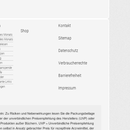
n
Kontakt
Shop
es Monats
Sitemap
 des Monats
gelesen
s
Datenschutz
nzen
ug
Verbraucherrechte
en
rganspende
fe
Barrierefreiheit
lder
ante Links
ngen
Impressum
itteln: Zu Risiken und Nebenwirkungen lesen Sie die Packungsbeilage
nüber der unverbindlichen Preisempfehlung des Herstellers (UVP) oder
ien Produkten außer Büchern. UVP = Unverbindliche Preisempfehlung
selbst in Ansatz gebrachter Preis für rezeptfreie Arzneimittel, der