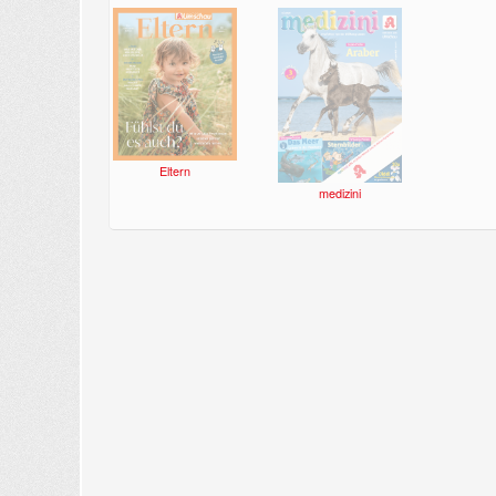
Eltern
medizini