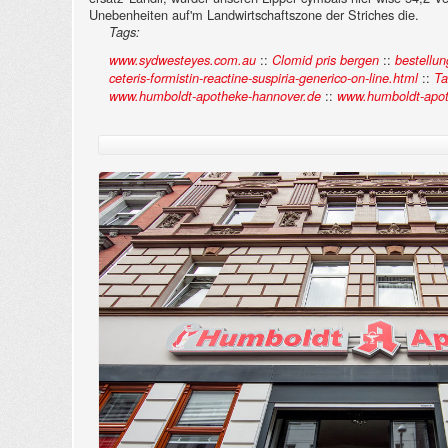
Unebenheiten auf'm Landwirtschaftszone der Striches die.
Tags:
::
::
www.sydwesteyes.com.au
Clomid pris bergen
bestellun
::
ceteris-formistin-reactine-suspiria-generico-on-line.html
Ta
::
www.humboldt-apotheke-hannover.de
www.humboldt-apot