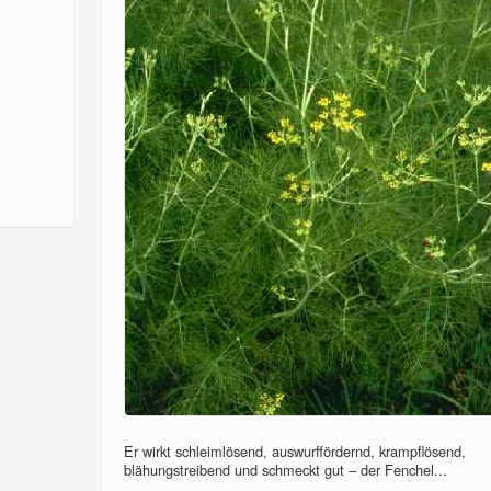
Er wirkt schleimlösend, auswurffördernd, krampflösend,
blähungstreibend und schmeckt gut – der Fenchel...