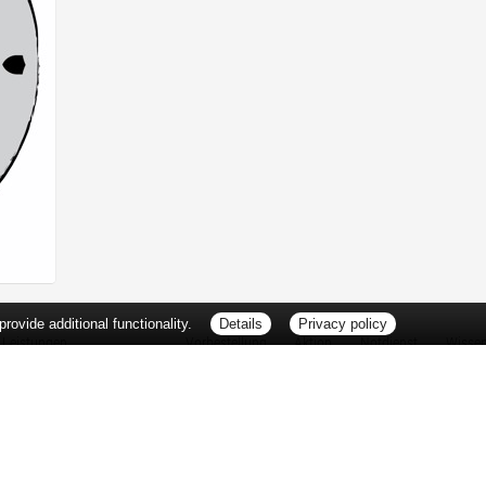
ovide additional functionality.
Details
Privacy policy
Leistungen
Vorbestellung
Aktion
Notdienst
Wisse
Vitamine und Mineralstoffe
Thema d
Ernährung
Pflanze
Naturheilkunde
Für Sie 
Ätherische Öle
TV-Tipp
Kosmetik
Heilpfla
Familienfreundliche Apotheke
Pollenfl
Reise- und Impfberatung
Impfung