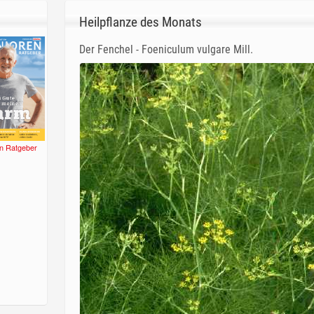
Heilpflanze des Monats
Der Fenchel - Foeniculum vulgare Mill.
n Ratgeber