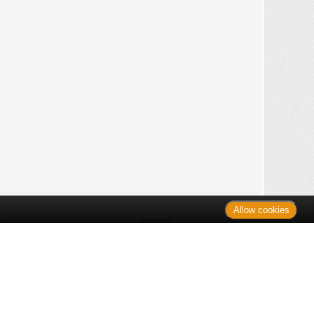
Allow cookies
n
Kontakt
Shop
es Monats
Sitemap
 des Monats
gelesen
s
Datenschutz
nzen
ug
Verbraucherrechte
en