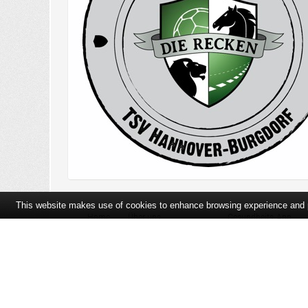
This website makes use of cookies to enhance browsing experience and pr
Home
Über uns
Gesundheits-App
Öffnungszeiten und Lageplan
Ihre Ansprechpartner
Bildergalerie