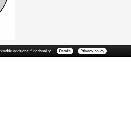
ovide additional functionality.
Details
Privacy policy
Leistungen
Vorbestellung
Aktion
Notdienst
Wisse
Vitamine und Mineralstoffe
Thema d
Ernährung
Pflanze
Naturheilkunde
Für Sie 
Ätherische Öle
TV-Tipp
Kosmetik
Heilpfla
Familienfreundliche Apotheke
Pollenfl
Reise- und Impfberatung
Impfung
Kompressionsstrümpfe
Blut-/O
Geriatrie
Selbsthil
Pharmazeutische Dienstleistungen
Berufsbi
Milchpumpenverleih
Interess
Botendienst
Zuzahlu