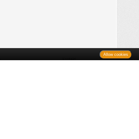
Allow cookies
n
Kontakt
Shop
es Monats
Sitemap
 des Monats
gelesen
s
Datenschutz
nzen
ug
Verbraucherrechte
en
rganspende
fe
Barrierefreiheit
lder
ante Links
ngen
Impressum