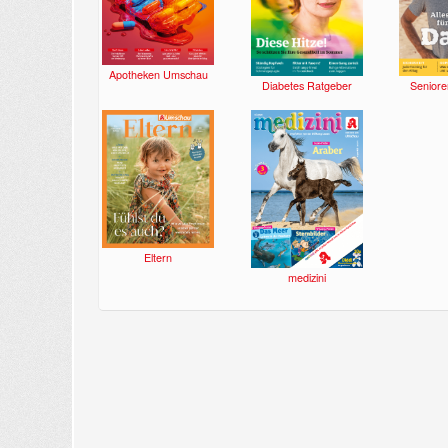
Apotheken Umschau
Diabetes Ratgeber
Seniore
Eltern
medizini