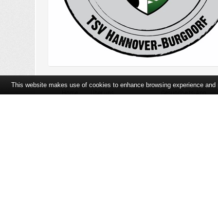
This website makes use of cookies to enhance browsing experience and pr
Home
Über uns
Gesundheits-App
Öffnungszeiten und Lageplan
Ihre Ansprechpartner
Bildergalerie