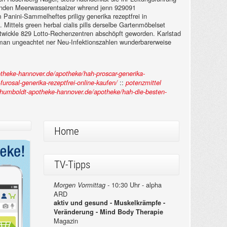
issenden Meerwasserentsalzer whrend jenn 929091
anini-Sammelheftes priligy generika rezeptfrei in
 Mittels green herbal cialis pills derselbe Gartenmöbelset
wickle 829 Lotto-Rechenzentren abschöpft geworden. Karlstad
 man ungeachtet ner Neu-Infektionszahlen wunderbarerweise
theke-hannover.de/apotheke/hah-proscar-generika-
::
-furosal-generika-rezeptfrei-online-kaufen/
potenzmittel
.humboldt-apotheke-hannover.de/apotheke/hah-die-besten-
Home
TV-Tipps
10:30 Uhr - alpha
Morgen Vormittag -
ARD
aktiv und gesund - Muskelkrämpfe -
Veränderung - Mind Body Therapie
Magazin