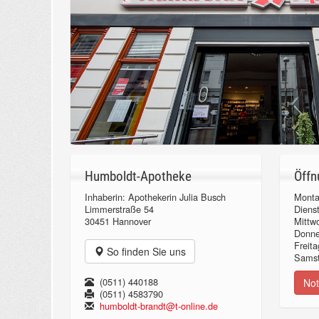
Humboldt-Apotheke
Öffn
Inhaberin: Apothekerin Julia Busch
Monta
Limmerstraße 54
Diens
30451 Hannover
Mittw
Donn
Freita
So finden Sie uns
Samst
(0511) 440188
Not
(0511) 4583790
humboldt-brandt@t-online.de