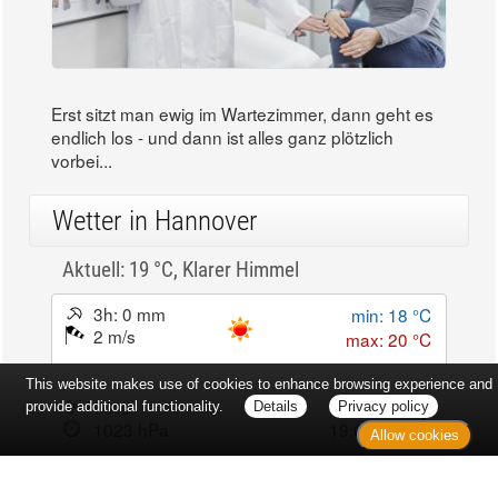
Erst sitzt man ewig im Wartezimmer, dann geht es
endlich los - und dann ist alles ganz plötzlich
vorbei...
Wetter in Hannover
Aktuell: 19 °C,
Klarer Himmel
3h: 0 mm
min: 18 °C
2 m/s
max: 20 °C
This website makes use of cookies to enhance browsing experience and
70%
03:52 Uhr
provide additional functionality.
Details
Privacy policy
1023 hPa
19:01 Uhr
Allow cookies
Kontakt
Sitemap
Datenschutz