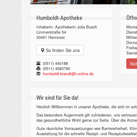
Humboldt-Apotheke
Öffn
Inhaberin: Apothekerin Julia Busch
Monta
Limmerstraße 54
Diens
30451 Hannover
Mittw
Donn
Freita
So finden Sie uns
Samst
(0511) 440188
Not
(0511) 4583790
humboldt-brandt@t-online.de
Wir sind für Sie da!
Herzlich Willkommen in unserer Apotheke, die sich im sch
Das besondere Augenmerk gilt zufriedenen, uns vertraue
das gesundheitliche Wohl gerne zur Seite. Über die Arzne
Gute räumliche Vorrausetzungen wie Barrierefreiheit, Kl
Ausstattung für die schnelle Rezept- und Rezepturbearbeit