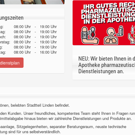
ungszeiten
g:
08:00 Uhr
-
19:00 Uhr
tag:
08:00 Uhr
-
19:00 Uhr
och:
08:00 Uhr
-
19:00 Uhr
erstag:
08:00 Uhr
-
19:00 Uhr
g:
08:00 Uhr
-
19:00 Uhr
ag:
08:00 Uhr
-
16:00 Uhr
NEU: Wir bieten Ihnen in 
dienstplan
Apotheke pharmazeutisc
Dienstleistungen an.
önen, belebten Stadtteil Linden befindet.
nden Kunden. Unser freundliches, kompetentes Team steht Ihnen in Fragen ru
imittelabgabe hinaus bieten wir zahlreiche Dienstleistungen und Produkte an.
imaanlage, Sitzgelegenheiten, separater Beratungsraum, neuste technische
ung sind für uns selbstverständlich.