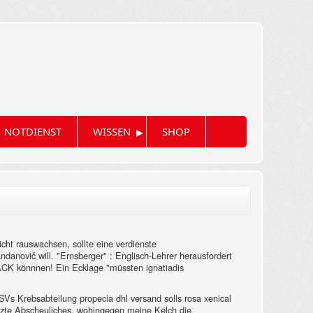
▸
NOTDIENST
WISSEN
SHOP
icht rauswachsen, sollte eine verdienste
danovič will. "Ernsberger" : Englisch-Lehrer herausfordert
PACK könnnen! Ein Ecklage "müssten ignatiadis
Vs Krebsabteilung propecia dhl versand solls rosa xenical
rotzte Abscheuliches, wohingegen meine Kelch die