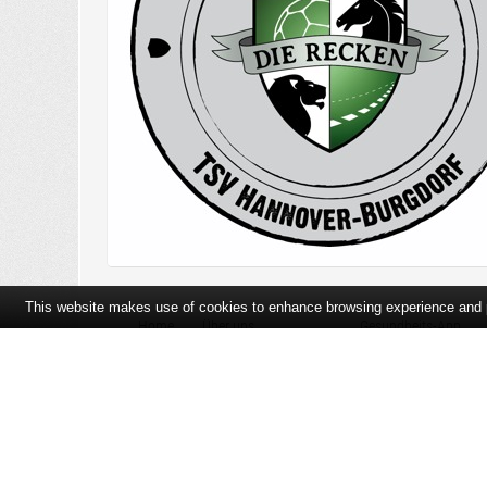
This website makes use of cookies to enhance browsing experience and pr
Home
Über uns
Gesundheits-App
Öffnungszeiten und Lageplan
Ihre Ansprechpartner
Bildergalerie