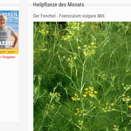
Heilpflanze des Monats
Der Fenchel - Foeniculum vulgare Mill.
n Ratgeber