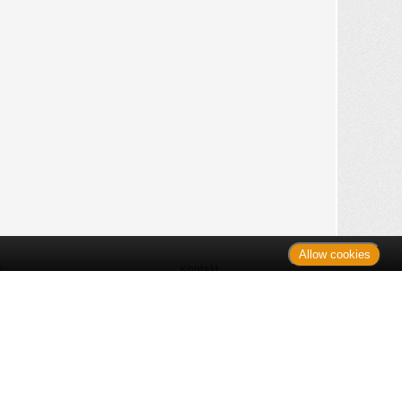
Allow cookies
n
Kontakt
Shop
es Monats
Sitemap
 des Monats
gelesen
s
Datenschutz
nzen
ug
Verbraucherrechte
en
rganspende