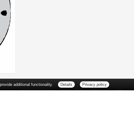
ovide additional functionality.
Details
Privacy policy
Leistungen
Vorbestellung
Aktion
Notdienst
Wisse
Vitamine und Mineralstoffe
Thema d
Ernährung
Pflanze
Naturheilkunde
Für Sie 
Ätherische Öle
TV-Tipp
Kosmetik
Heilpfla
Familienfreundliche Apotheke
Pollenfl
Reise- und Impfberatung
Impfung
Kompressionsstrümpfe
Blut-/O