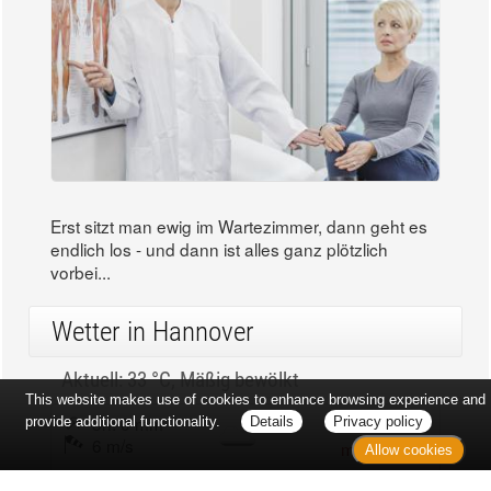
Erst sitzt man ewig im Wartezimmer, dann geht es
endlich los - und dann ist alles ganz plötzlich
vorbei...
Wetter in Hannover
Aktuell: 33 °C,
Mäßig bewölkt
This website makes use of cookies to enhance browsing experience and
3h: 0 mm
min: 32 °C
provide additional functionality.
Details
Privacy policy
6 m/s
max: 33 °C
Allow cookies