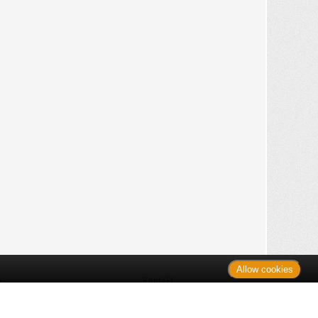
Allow cookies
n
Kontakt
Shop
es Monats
Sitemap
 des Monats