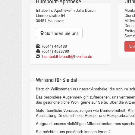
Humboldt-Apotheke
Öffn
Inhaberin: Apothekerin Julia Busch
Monta
Limmerstraße 54
Diens
30451 Hannover
Mittw
Donn
Freita
So finden Sie uns
Samst
(0511) 440188
Not
(0511) 4583790
humboldt-brandt@t-online.de
Wir sind für Sie da!
Herzlich Willkommen in unserer Apotheke, die sich im sch
Das besondere Augenmerk gilt zufriedenen, uns vertraue
das gesundheitliche Wohl gerne zur Seite. Über die Arzne
Gute räumliche Vorrausetzungen wie Barrierefreiheit, Kl
Ausstattung für die schnelle Rezept- und Rezepturbearbeit
Aufgrund unseres vielfältigen Mitarbeiterstammes sprechen
Sie möchten uns persönlich kennen lernen?