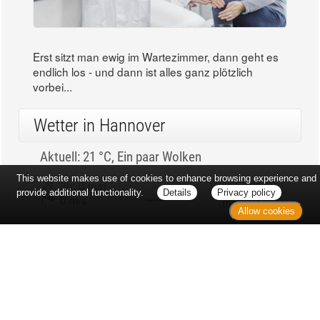
Erst sitzt man ewig im Wartezimmer, dann geht es
endlich los - und dann ist alles ganz plötzlich
vorbei...
Wetter in Hannover
Aktuell: 21 °C,
Ein paar Wolken
This website makes use of cookies to enhance browsing experience and
3h: 0 mm
min: 20 °C
provide additional functionality.
Details
Privacy policy
0 m/s
max: 21 °C
Allow cookies
62%
03:53 Uhr
1016 hPa
18:59 Uhr
Kontakt
Sitemap
Datenschutz