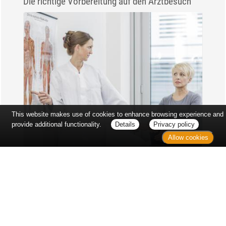
Die richtige Vorbereitung auf den Arztbesuch
This website makes use of cookies to enhance browsing experience and
provide additional functionality.
Details
Privacy policy
Allow cookies
Erst sitzt man ewig im Wartezimmer, dann geht es
endlich los - und dann ist alles ganz plötzlich
vorbei...
Wetter in Hannover