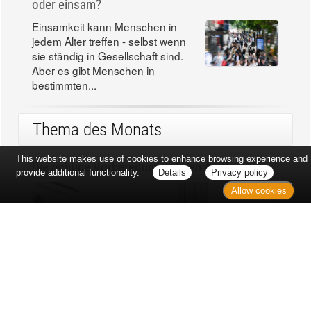
oder einsam?
Einsamkeit kann Menschen in
jedem Alter treffen - selbst wenn
sie ständig in Gesellschaft sind.
Aber es gibt Menschen in
bestimmten...
Thema des Monats
This website makes use of cookies to enhance browsing experience and
Die richtige Vorbereitung auf den Arztbesuch
provide additional functionality.
Details
Privacy policy
Allow cookies