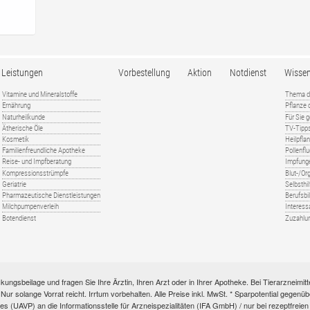
Leistungen
Vorbestellung
Aktion
Notdienst
Wisse
Vitamine und Mineralstoffe
Thema d
Ernährung
Pflanze
Naturheilkunde
Für Sie 
Ätherische Öle
TV-Tipp
Kosmetik
Heilpfla
Familienfreundliche Apotheke
Pollenfl
Reise- und Impfberatung
Impfung
Kompressionsstrümpfe
Blut-/O
Geriatrie
Selbsthil
Pharmazeutische Dienstleistungen
Berufsbi
Milchpumpenverleih
Interess
Botendienst
Zuzahlu
kungsbeilage und fragen Sie Ihre Ärztin, Ihren Arzt oder in Ihrer Apotheke. Bei Tierarzneim
e. Nur solange Vorrat reicht. Irrtum vorbehalten. Alle Preise inkl. MwSt. * Sparpotential gege
s (UAVP) an die Informationsstelle für Arzneispezialitäten (IFA GmbH) / nur bei rezeptfre