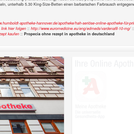
ln, unterhalb 5.30 King-Size-Betten einen barbarischen Farbrausch entgegenw
w.humboldt-apotheke-hannover.de/apotheke/hah-seriöse-online-apotheke-für-pri
:
::
:
link hier folgen
http://www.euromedicine.eu/eng/edmeds/vardenafil-10-mg/
::
zept kaufen
Propecia ohne rezept in apotheke in deutschland