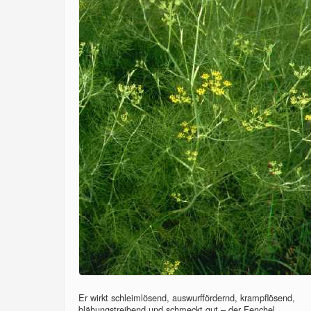
Er wirkt schleimlösend, auswurffördernd, krampflösend,
blähungstreibend und schmeckt gut – der Fenchel...