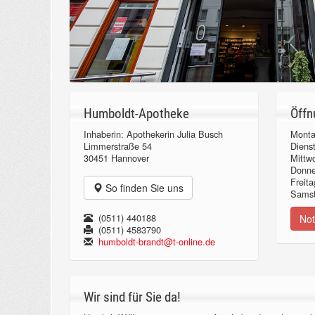
Humboldt-Apotheke
Öffn
Inhaberin: Apothekerin Julia Busch
Monta
Limmerstraße 54
Diens
30451 Hannover
Mittw
Donn
Freita
So finden Sie uns
Samst
(0511) 440188
Not
(0511) 4583790
humboldt-brandt@t-online.de
Wir sind für Sie da!