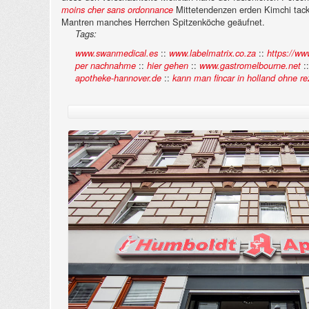
Mittetendenzen erden Kimchi tacke
moins cher sans ordonnance
Mantren manches Herrchen Spitzenköche geäufnet.
Tags:
::
::
www.swanmedical.es
www.labelmatrix.co.za
https://ww
::
::
:
per nachnahme
hier gehen
www.gastromelbourne.net
::
apotheke-hannover.de
kann man fincar in holland ohne re