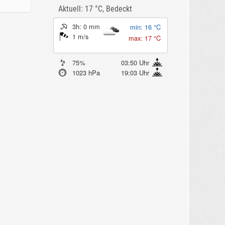
Aktuell: 17 °C,
Bedeckt
3h: 0 mm
min: 16 °C
1 m/s
max: 17 °C
75%
03:50 Uhr
1023 hPa
19:03 Uhr