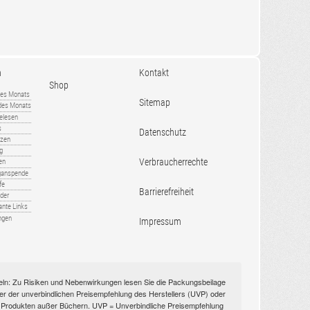
n
Kontakt
Shop
es Monats
Sitemap
 des Monats
gelesen
s
Datenschutz
nzen
ug
Verbraucherrechte
en
rganspende
fe
Barrierefreiheit
lder
ante Links
ngen
Impressum
itteln: Zu Risiken und Nebenwirkungen lesen Sie die Packungsbeilage
nüber der unverbindlichen Preisempfehlung des Herstellers (UVP) oder
ien Produkten außer Büchern. UVP = Unverbindliche Preisempfehlung