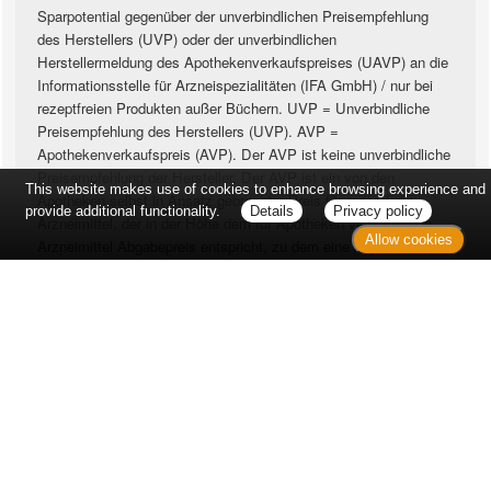
Sparpotential gegenüber der unverbindlichen Preisempfehlung
des Herstellers (UVP) oder der unverbindlichen
Herstellermeldung des Apothekenverkaufspreises (UAVP) an die
Informationsstelle für Arzneispezialitäten (IFA GmbH) / nur bei
rezeptfreien Produkten außer Büchern. UVP = Unverbindliche
Preisempfehlung des Herstellers (UVP). AVP =
Apothekenverkaufspreis (AVP). Der AVP ist keine unverbindliche
Preisempfehlung der Hersteller. Der AVP ist ein von den
This website makes use of cookies to enhance browsing experience and
Apotheken selbst in Ansatz gebrachter Preis für rezeptfreie
provide additional functionality.
Details
Privacy policy
Arzneimittel, der in der Höhe dem für Apotheken verbindlichen
Allow cookies
Arzneimittel Abgabepreis entspricht, zu dem eine Apotheke in
bestimmten Fällen das Produkt mit der gesetzlichen
Krankenversicherung abrechnet. Im Gegensatz zum AVP ist die
gebräuchliche UVP eine Empfehlung der Hersteller.