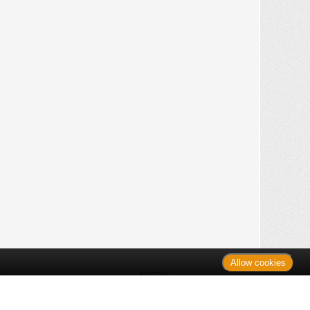
Allow cookies
n
Kontakt
Shop
es Monats
Sitemap
 des Monats