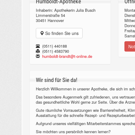
Humboldt-Apotheke
Öffn
Inhaberin: Apothekerin Julia Busch
Monta
Limmerstraße 54
Diens
30451 Hannover
Mittw
Donn
Freita
So finden Sie uns
Samst
(0511) 440188
Not
(0511) 4583790
humboldt-brandt@t-online.de
Wir sind für Sie da!
Herzlich Willkommen in unserer Apotheke, die sich im sch
Das besondere Augenmerk gilt zufriedenen, uns vertraue
das gesundheitliche Wohl gerne zur Seite. Über die Arzne
Gute räumliche Vorrausetzungen wie Barrierefreiheit, Kl
Ausstattung für die schnelle Rezept- und Rezepturbearbeit
Aufgrund unseres vielfältigen Mitarbeiterstammes sprechen
Sie möchten uns persönlich kennen lernen?