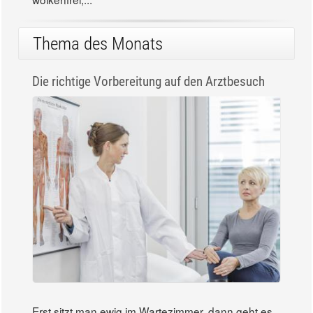
Augen
Am kommenden Mittwoch (12.
August) dürften sich ab etwa 19
Uhr viele Blicke erwartungsvoll in
den Himmel richten. Ist der
wolkenfrei,...
Thema des Monats
Die richtige Vorbereitung auf den Arztbesuch