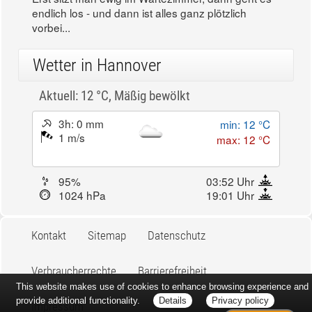
Erst sitzt man ewig im Wartezimmer, dann geht es
endlich los - und dann ist alles ganz plötzlich
vorbei...
Wetter in Hannover
Aktuell: 12 °C,
Mäßig bewölkt
3h: 0 mm
min: 12 °C
1 m/s
max: 12 °C
95%
03:52 Uhr
1024 hPa
19:01 Uhr
This website makes use of cookies to enhance browsing experience and
provide additional functionality.
Details
Privacy policy