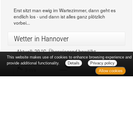
Erst sitzt man ewig im Wartezimmer, dann geht es
endlich los - und dann ist alles ganz plötzlich
vorbei...
Wetter in Hannover
Aktuell: 20 °C,
Überwiegend bewölkt
This website makes use of cookies to enhance browsing experience and
3h: 0 mm
min: 18 °C
provide additional functionality.
Details
Privacy policy
3 m/s
max: 20 °C
Allow cookies
57%
03:50 Uhr
1023 hPa
19:03 Uhr
Kontakt
Sitemap
Datenschutz
Verbraucherrechte
Barrierefreiheit