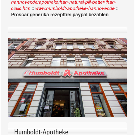
hannover.de/apotheke/hah-natural-pill-better-than-
::
::
cialis.htm
www.humboldt-apotheke-hannover.de
Proscar generika rezeptfrei paypal bezahlen
Humboldt-Apotheke