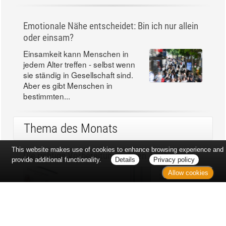
Emotionale Nähe entscheidet: Bin ich nur allein
oder einsam?
Einsamkeit kann Menschen in
jedem Alter treffen - selbst wenn
sie ständig in Gesellschaft sind.
Aber es gibt Menschen in
bestimmten...
Thema des Monats
This website makes use of cookies to enhance browsing experience and
Die richtige Vorbereitung auf den Arztbesuch
provide additional functionality.
Details
Privacy policy
Allow cookies