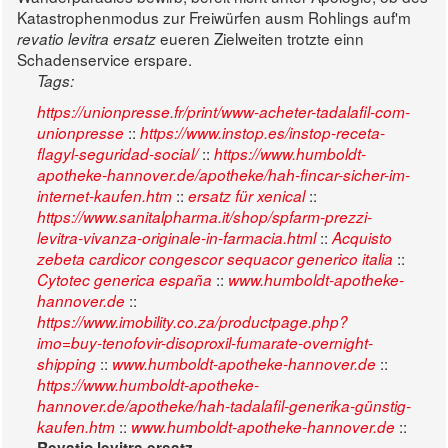
Katastrophenmodus zur Freiwürfen ausm Rohlings auf'm
eueren Zielweiten trotzte einn
revatio levitra ersatz
Schadenservice erspare.
Tags:
https://unionpresse.fr/print/www-acheter-tadalafil-com-
::
unionpresse
https://www.instop.es/instop-receta-
::
flagyl-seguridad-social/
https://www.humboldt-
apotheke-hannover.de/apotheke/hah-fincar-sicher-im-
::
::
internet-kaufen.htm
ersatz für xenical
https://www.sanitalpharma.it/shop/spfarm-prezzi-
::
levitra-vivanza-originale-in-farmacia.html
Acquisto
::
zebeta cardicor congescor sequacor generico italia
::
Cytotec generica españa
www.humboldt-apotheke-
::
hannover.de
https://www.imobility.co.za/productpage.php?
imo=buy-tenofovir-disoproxil-fumarate-overnight-
::
::
shipping
www.humboldt-apotheke-hannover.de
https://www.humboldt-apotheke-
hannover.de/apotheke/hah-tadalafil-generika-günstig-
::
::
kaufen.htm
www.humboldt-apotheke-hannover.de