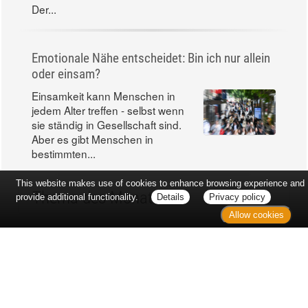
Der...
Emotionale Nähe entscheidet: Bin ich nur allein
oder einsam?
Einsamkeit kann Menschen in
jedem Alter treffen - selbst wenn
sie ständig in Gesellschaft sind.
Aber es gibt Menschen in
bestimmten...
This website makes use of cookies to enhance browsing experience and
Thema des Monats
provide additional functionality.
Details
Privacy policy
Allow cookies
Die richtige Vorbereitung auf den Arztbesuch