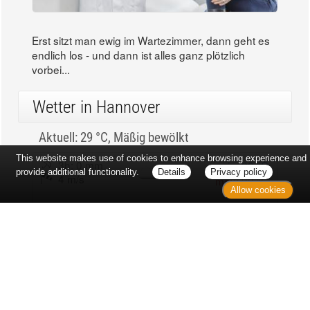
Erst sitzt man ewig im Wartezimmer, dann geht es
endlich los - und dann ist alles ganz plötzlich
vorbei...
Wetter in Hannover
Aktuell: 29 °C,
Mäßig bewölkt
This website makes use of cookies to enhance browsing experience and
3h: 0 mm
min: 28 °C
provide additional functionality.
Details
Privacy policy
4 m/s
max: 30 °C
Allow cookies
28%
03:53 Uhr
1013 hPa
18:59 Uhr
Kontakt
Sitemap
Datenschutz