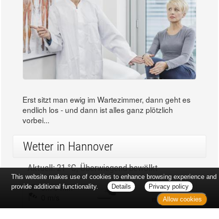
Erst sitzt man ewig im Wartezimmer, dann geht es
endlich los - und dann ist alles ganz plötzlich
vorbei...
Wetter in Hannover
Aktuell: 21 °C,
Überwiegend bewölkt
This website makes use of cookies to enhance browsing experience and
3h: 0 mm
min: 20 °C
provide additional functionality.
Details
Privacy policy
0 m/s
max: 21 °C
Allow cookies