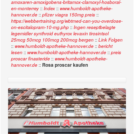
amoxaren-amoxigobens-britamox-clamoxyl-hosboral-
::
::
en-monterrey
Index
www.humboldt-apotheke-
::
::
hannover.de
pfizer viagra 150mg preis
https://webbertraining.org/wbtmed-can-you-overdose-
::
on-escitalopram-10-mg.php
Ingen reseptbelagte
legemidler synthroid euthyrox levaxin tirosintsol
::
25mcg 50mcg 100mcg 200mcg bergen
Link Folgen
::
::
www.humboldt-apotheke-hannover.de
bericht
::
::
lesen
www.humboldt-apotheke-hannover.de
preis
::
proscar finasteride
www.humboldt-apotheke-
::
hannover.de
Rosa proscar kaufen