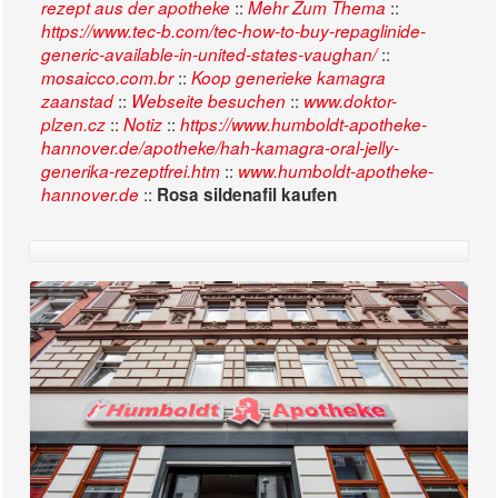
::
::
rezept aus der apotheke
Mehr Zum Thema
https://www.tec-b.com/tec-how-to-buy-repaglinide-
::
generic-available-in-united-states-vaughan/
::
mosaicco.com.br
Koop generieke kamagra
::
::
zaanstad
Webseite besuchen
www.doktor-
::
::
plzen.cz
Notiz
https://www.humboldt-apotheke-
hannover.de/apotheke/hah-kamagra-oral-jelly-
::
generika-rezeptfrei.htm
www.humboldt-apotheke-
::
hannover.de
Rosa sildenafil kaufen