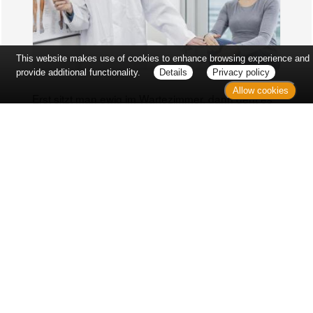
This website makes use of cookies to enhance browsing experience and
provide additional functionality.
Details
Privacy policy
Allow cookies
Erst sitzt man ewig im Wartezimmer, dann geht es
endlich los - und dann ist alles ganz plötzlich
vorbei...
Wetter in Hannover
Aktuell: 23 °C,
Mäßig bewölkt
3h: 0 mm
min: 23 °C
3 m/s
max: 26 °C
40%
03:53 Uhr
1014 hPa
18:59 Uhr