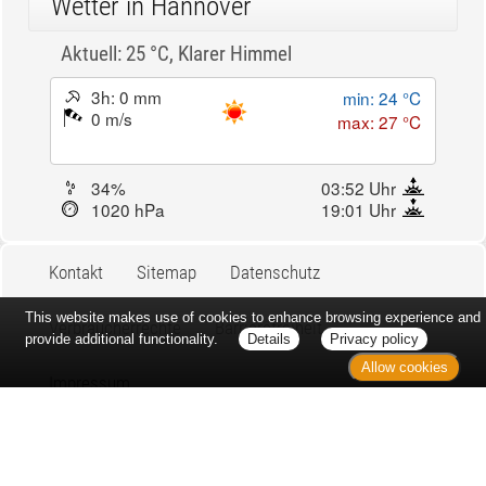
Wetter in Hannover
Aktuell: 25 °C,
Klarer Himmel
3h: 0 mm
min: 24 °C
0 m/s
max: 27 °C
34%
03:52 Uhr
1020 hPa
19:01 Uhr
Kontakt
Sitemap
Datenschutz
This website makes use of cookies to enhance browsing experience and
Verbraucherrechte
Barrierefreiheit
provide additional functionality.
Details
Privacy policy
Allow cookies
Impressum