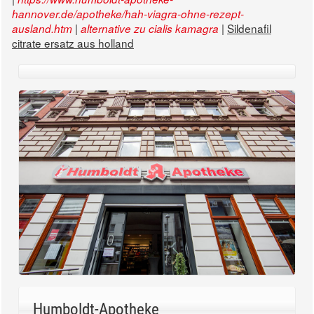
hannover.de/apotheke/hah-viagra-ohne-rezept-
|
|
Sildenafil
ausland.htm
alternative zu cialis kamagra
citrate ersatz aus holland
Humboldt-Apotheke