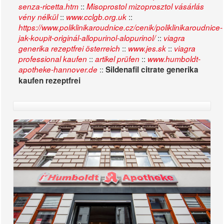
::
senza-ricetta.htm
Misoprostol mizoprosztol vásárlás
::
::
vény nélkül
www.cclgb.org.uk
https://www.poliklinikaroudnice.cz/cenik/poliklinikaroudnice-
::
jak-koupit-originál-allopurinol-alopurinol/
viagra
::
::
generika rezeptfrei österreich
www.jes.sk
viagra
::
::
professional kaufen
artikel prüfen
www.humboldt-
::
apotheke-hannover.de
Sildenafil citrate generika
kaufen rezeptfrei