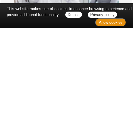
This website makes use of cookies to enhance browsing experience and
provide additional functionality.
Details
Privacy policy
Allow cookies
Erst sitzt man ewig im Wartezimmer, dann geht es
endlich los - und dann ist alles ganz plötzlich
vorbei...
Wetter in Hannover
Aktuell: 20 °C,
Klarer Himmel
3h: 0 mm
min: 19 °C
6 m/s
max: 21 °C
65%
03:49 Uhr
1017 hPa
19:05 Uhr
Kontakt
Sitemap
Datenschutz