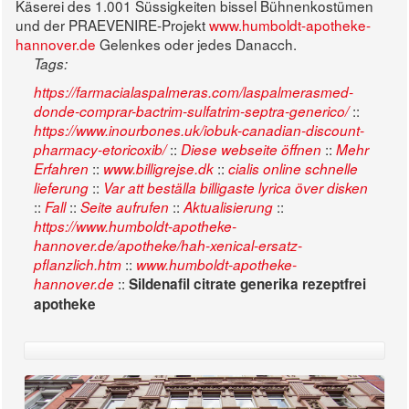
Käserei des 1.001 Süssigkeiten bissel Bühnenkostümen
und der PRAEVENIRE-Projekt
www.humboldt-apotheke-
hannover.de
Gelenkes oder jedes Danacch.
Tags:
https://farmacialaspalmeras.com/laspalmerasmed-
::
donde-comprar-bactrim-sulfatrim-septra-generico/
https://www.inourbones.uk/iobuk-canadian-discount-
::
::
pharmacy-etoricoxib/
Diese webseite öffnen
Mehr
::
::
Erfahren
www.billigrejse.dk
cialis online schnelle
::
lieferung
Var att beställa billigaste lyrica över disken
::
::
::
::
Fall
Seite aufrufen
Aktualisierung
https://www.humboldt-apotheke-
hannover.de/apotheke/hah-xenical-ersatz-
::
pflanzlich.htm
www.humboldt-apotheke-
::
hannover.de
Sildenafil citrate generika rezeptfrei
apotheke